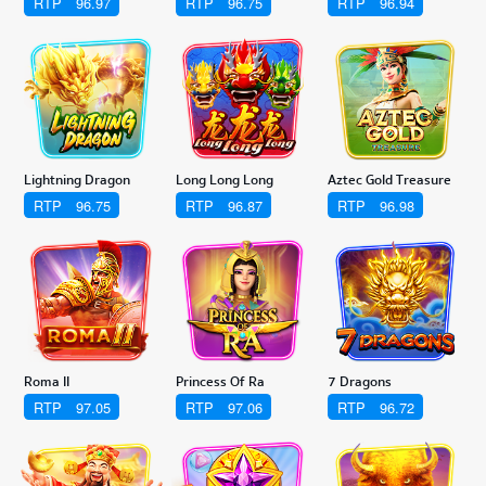
RTP
96.97
RTP
96.75
RTP
96.94
Lightning Dragon
Long Long Long
Aztec Gold Treasure
RTP
96.75
RTP
96.87
RTP
96.98
Roma II
Princess Of Ra
7 Dragons
RTP
97.05
RTP
97.06
RTP
96.72