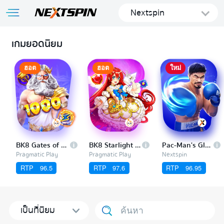
Nextspin
เกมยอดนิยม
ฮอต
ฮอต
ใหม่
BK8 Gates of Olympus 1000
BK8 Starlight Princess
Pac-Man's Glory
Pragmatic Play
Pragmatic Play
Nextspin
RTP
96.5
RTP
97.6
RTP
96.95
เป็นที่นิยม