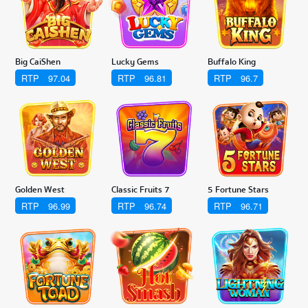
Big CaiShen
Lucky Gems
Buffalo King
RTP
97.04
RTP
96.81
RTP
96.7
Golden West
Classic Fruits 7
5 Fortune Stars
RTP
96.99
RTP
96.74
RTP
96.71