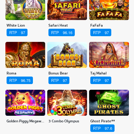
White Lion
Safari Heat
FaFaFa
RTP
97
RTP
96.16
RTP
97
Roma
Bonus Bear
Taj Mahal
RTP
96.75
RTP
97
RTP
97
Golden Piggy Megaways
3 Combo Olympus
Ghost Pirate**
RTP
97.6