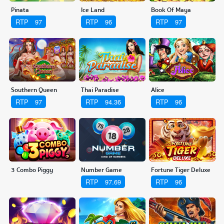
Pinata
Ice Land
Book Of Maya
RTP
97
RTP
96
RTP
97
Southern Queen
Thai Paradise
Alice
RTP
97
RTP
94.36
RTP
96
3 Combo Piggy
Number Game
Fortune Tiger Deluxe
RTP
97.69
RTP
96