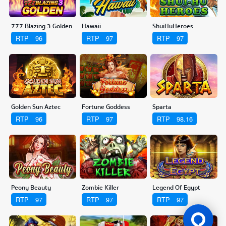
777 Blazing 3 Golden
Hawaii
ShuiHuHeroes
RTP
96
RTP
97
RTP
97
Golden Sun Aztec
Fortune Goddess
Sparta
RTP
96
RTP
97
RTP
98.16
Peony Beauty
Zombie Killer
Legend Of Egypt
RTP
97
RTP
97
RTP
97