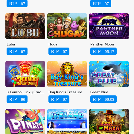
RTP
97
RTP
97
Lubu
Huga
Panther Moon
RTP
97
RTP
97
RTP
95.17
3 Combo Lucky Crackers
Boy King’s Treasure
Great Blue
RTP
96
RTP
97
RTP
96.03