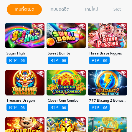
เกมทั้งหมด
เกมยอดฮิต
เกมใหม่
slot
Sugar High
Sweet Bombs
Three Brave Piggies
RTP
96
RTP
96
RTP
96
Treasure Dragon
Clover Coin Combo
777 Blazing 2 Bonus Strike
RTP
96
RTP
96
RTP
96