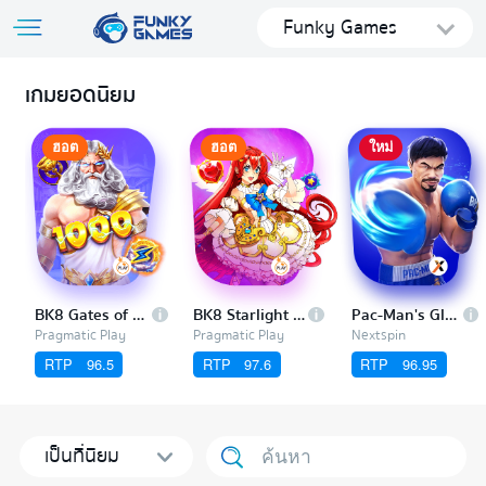
Funky Games
เกมยอดนิยม
ฮอต
ฮอต
ใหม่
BK8 Gates of Olympus 1000
BK8 Starlight Princess
Pac-Man's Glory
Pragmatic Play
Pragmatic Play
Nextspin
RTP
96.5
RTP
97.6
RTP
96.95
เป็นที่นิยม