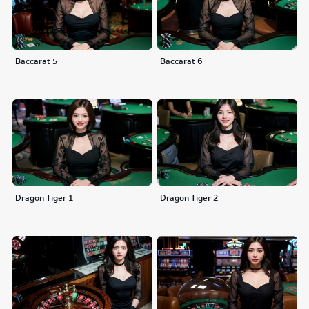
Baccarat 5
Baccarat 6
Dragon Tiger 1
Dragon Tiger 2