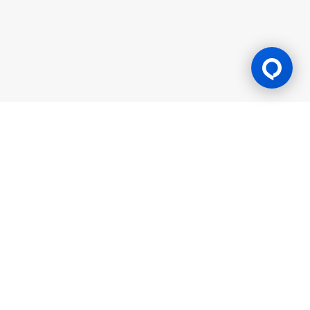
Lesen Permainan
BK8 diuruskan oleh Mettlemind Tech Ltd., nombor pendaftaran:
15779, dengan alamat berdaftar di Hamchako, Mutsamudu,
Pulau Autonomi Anjouan, Kesatuan Comoros. BK8 berlesen dan
dikawal selia oleh Kerajaan Pulau Autonomi Anjouan, Kesatuan